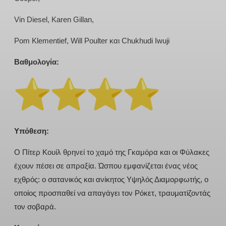
Vin Diesel, Karen Gillan,
Pom Klementief, Will Poulter και Chukhudi Iwuji
Βαθμολογία:
Υπόθεση:
Ο Πίτερ Κουίλ θρηνεί το χαμό της Γκαμόρα και οι Φύλακες
έχουν πέσει σε απραξία. Ώσπου εμφανίζεται ένας νέος
εχθρός: ο σατανικός και ανίκητος Υψηλός Διαμορφωτής, ο
οποίος προσπαθεί να απαγάγει τον Ρόκετ, τραυματίζοντάς
τον σοβαρά.