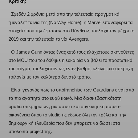
Κριτική:
Σχεδόν 2 χρόνια μετά από την τελευταία πραγματικά
“μεγάλη” ταινία της (No Way Home), η Marvel επαναφέρει τα
στοιχεία που την έφτασαν στο Πάνθεον, τουλάχιστον μέχρι το
2019 και την τελευταία ταινία Avengers.
O James Gunn όντας ένας από τους ελάχιστους σκηνοθέτες
στο MCU που του δόθηκε η ευκαιρία να βάλει το προσωπικό
του στίγμα, τουλάχιστον ως έναν βαθμό, κλείνει μια υπέροχη
τριλογία με τον καλύτερο δυνατό τρόπο.
Είναι γεγονός πως το υπόfranchise των Guardians είναι από
τα πιο αγαπητά στο ευρύ κοινό. Μια διασκεδαστικότατη
ομάδα υπερηρώων, μια αστεία και συγκινητική παρέα-
οικογένεια όπου το studio τις έδωσε όλη την τρέλα και την
δημιουργική ελευθερία που δεν μπόρεσε να δώσει στα
υπόλοιπα project της.