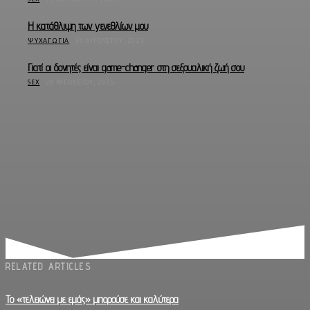
Η κατάθλιψη των γενεθλίων μου
ΨΥΧΑΓΩΓΊΑ
30 ΑΥΓΟΎΣΤΟΥ, 2025
Γιατί οι δονητές είναι game-changer στη σεξουαλική ζωή σου
SEX
28 ΑΥΓΟΎΣΤΟΥ, 2025
RELATED ARTICLES
Το «τελειώνει με εμάς» μπορούσε και καλύτερα