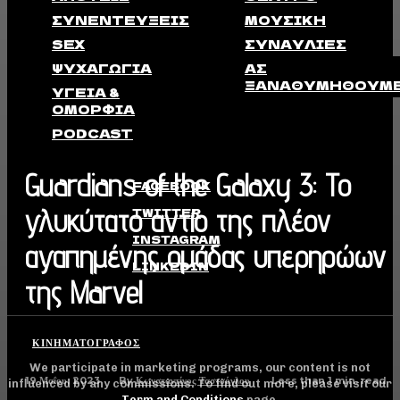
ΣΥΝΕΝΤΕΎΞΕΙΣ
ΜΟΥΣΙΚΉ
SEX
ΣΥΝΑΥΛΊΕΣ
ΨΥΧΑΓΩΓΊΑ
ΑΣ
ΞΑΝΑΘΥΜΗΘΟΎΜ
ΥΓΕΊΑ &
ΟΜΟΡΦΙΆ
PODCAST
Guardians of the Galaxy 3: Το
FACEBOOK
γλυκύτατο αντίο της πλέον
TWITTER
INSTAGRAM
αγαπημένης ομάδας υπερηρώων
LINKEDIN
της Marvel
ΚΙΝΗΜΑΤΟΓΡΆΦΟΣ
We participate in marketing programs, our content is not
19 Μαΐου, 2023
Less than 1
min. read
By
Κωνσταντίνος Ταστσόγλου
influenced by any commissions. To find out more, please visit our
Term and Conditions
page.