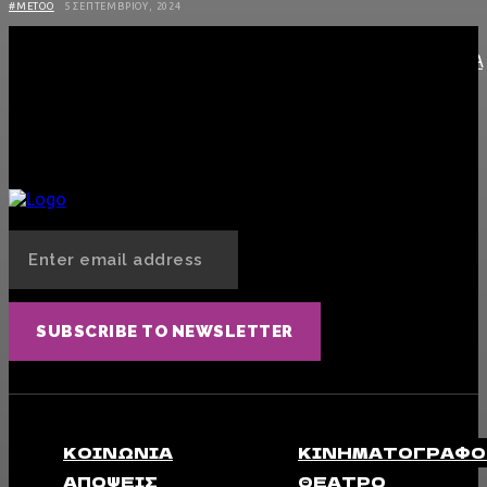
#METOO
5 ΣΕΠΤΕΜΒΡΊΟΥ, 2024
LATE NIGHT WITH THE DEVIL: ΕΝΑ ΣΑΤΑΝΙΚΟ TALK SHOW ΒΓΑΛΜΕΝΟ ΑΠΟ ΤΑ
70S
ΚΙΝΗΜΑΤΟΓΡΆΦΟΣ
16 ΑΠΡΙΛΊΟΥ, 2024
Φόνισσα: Κάτι παραπάνω από «καλή για τα ελληνικά δεδομένα»
ΚΙΝΗΜΑΤΟΓΡΆΦΟΣ
20 ΜΑΡΤΊΟΥ, 2024
SUBSCRIBE TO NEWSLETTER
ΚΟΙΝΩΝΊΑ
ΚΙΝΗΜΑΤΟΓΡΆΦΟ
ΑΠΟΨΕΙΣ
ΘΈΑΤΡΟ