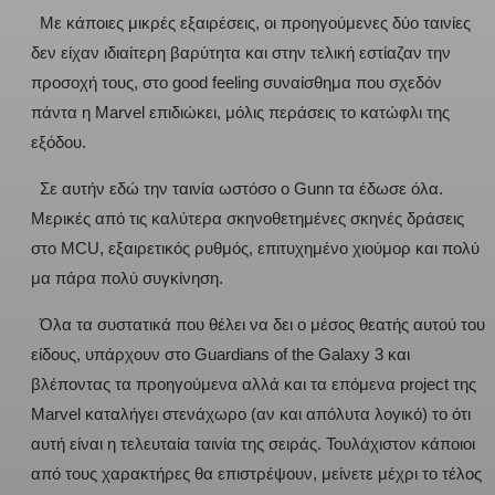
Με κάποιες μικρές εξαιρέσεις, οι προηγούμενες δύο ταινίες
δεν είχαν ιδιαίτερη βαρύτητα και στην τελική εστίαζαν την
προσοχή τους, στο good feeling συναίσθημα που σχεδόν
πάντα η Marvel επιδιώκει, μόλις περάσεις το κατώφλι της
εξόδου.
Σε αυτήν εδώ την ταινία ωστόσο ο Gunn τα έδωσε όλα.
Μερικές από τις καλύτερα σκηνοθετημένες σκηνές δράσεις
στο MCU, εξαιρετικός ρυθμός, επιτυχημένο χιούμορ και πολύ
μα πάρα πολύ συγκίνηση.
Όλα τα συστατικά που θέλει να δει ο μέσος θεατής αυτού του
είδους, υπάρχουν στο Guardians of the Galaxy 3 και
βλέποντας τα προηγούμενα αλλά και τα επόμενα project της
Marvel καταλήγει στενάχωρο (αν και απόλυτα λογικό) το ότι
αυτή είναι η τελευταία ταινία της σειράς. Τουλάχιστον κάποιοι
από τους χαρακτήρες θα επιστρέψουν, μείνετε μέχρι το τέλος