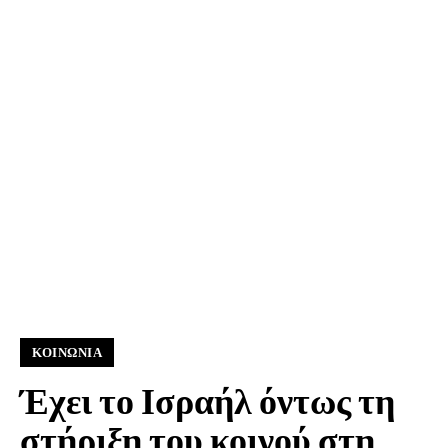
ΚΟΙΝΩΝΊΑ
Έχει το Ισραήλ όντως τη
στήριξη του κοινού στη