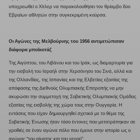
υποχρεωθεί ο Χίτλερ να παρακολουθήσει τον θρίαμβο δύο
Εβραίων αθλητών στην συγκεκριμένη κούρσα.
Οι Αγώνες της Μελβούρνης του 1956 αντιμετώπισαν
διάφορα μποϊκοτάζ
Tης Αιγύπτου, του Λιβάνου και του Ιράκ, ως διαμαρτυρία για
την εισβολή του Ισραήλ στην Χερσόνησο του Σινά, αλλά και
της Ολλανδίας, της Ισπανίας και της Ελβετίας εξαιτίας της
απόφασης της Διεθνούς Ολυμπιακής Επιτροπής να μην
ακυρώσει την συμμετοχή της Σοβιετικής Ολυμπιακής Ομάδας
εξαιτίας της εισβολής της χώρα τους στην Ουγγαρία. Η
εντάσεις που είχαν δημιουργηθεί σχετικά με το θέμα της
Σοβιετικής Ένωσης ήταν τόσο έντονες που μετατράπηκαν σε
γροθιές σε έναν αγώνα πόλο που έμεινε στην ιστορία ως ο
αγώνας “του αίματος και του νερού”.