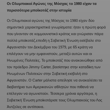
Οι Ολυμπιακοί Αγώνες της Μόσχας το 1980 είχαν τα
περισσότερα μποϊκοτάζ στην ιστορία
Οι Ολυμπιακοί αγώνες της Μόσχας το 1980 είχαν δύο
σημαντικά χαρακτηριστικά γνωρίσματα: ήταν η πρώτη φορά
που γίνονταν σε κομμουνιστικό κράτος και γνώρισαν πάρα
πολλά μποϊκοτάζ,επειδή η Σοβιετική Ένωση εισέβαλε στο
Αφγανιστάν τον Δεκέμβριο του 1979, με 65 κράτη να
επιλέγουν να μην εμφανιστούν, μεταξύ αυτών και οι
Ηνωμένες Πολιτείες. Το μποϊκοτάζ που ανακοινώθηκε από
τον πρόεδρο Jimmy Carter, βασίστηκε στην καταδίκη των
Ηνωμένων Πολιτειών στην Σοβιετική εισβολή στο
Αφγανιστάν. Ο Carter μάλιστα απείλησε να ανακαλέσει τα
διαβατήρια των Αμερικανών αθλητών που πιθανά να
επέλεγαν να αγωνιστούν. Τέσσερα χρόνια αργότερα, η
Σοβιετική Ένωση μποϊκοτάρισε τους Ολυμπιακούς του Λος
Άντζελες σε αντίποινα.