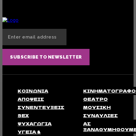
Δολοφονίες Ρομά από την Αστυνομία: Ένας φαύλος κύκλος ρατσισμού και βίας
ΑΣ ΞΑΝΑΘΥΜΗΘΟΎΜΕ
5 ΔΕΚΕΜΒΡΊΟΥ, 2024
SUBSCRIBE TO NEWSLETTER
ΚΟΙΝΩΝΊΑ
ΚΙΝΗΜΑΤΟΓΡΆΦΟ
ΑΠΟΨΕΙΣ
ΘΈΑΤΡΟ
ΣΥΝΕΝΤΕΎΞΕΙΣ
ΜΟΥΣΙΚΉ
SEX
ΣΥΝΑΥΛΊΕΣ
ΨΥΧΑΓΩΓΊΑ
ΑΣ
ΞΑΝΑΘΥΜΗΘΟΎΜ
ΥΓΕΊΑ &