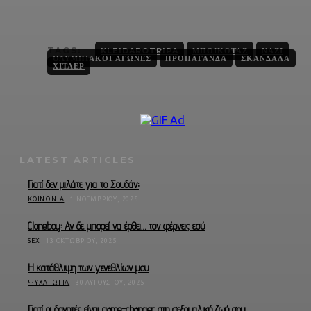
TAGS:
KLEIDAROTRIPA
ΜΠΟΙΚΟΤΆΖ
ΝΑΖΊ
ΟΛΥΜΠΙΑΚΟΊ ΑΓΏΝΕΣ
ΠΡΟΠΑΓΆΝΔΑ
ΣΚΆΝΔΑΛΑ
ΧΊΤΛΕΡ
LATEST ARTICLES
Γιατί δεν μιλάτε για το Σουδάν;
ΚΟΙΝΩΝΊΑ
1 ΝΟΕΜΒΡΊΟΥ, 2025
Cloneboy: Αν δε μπορεί να έρθει… τον φέρνεις εσύ
SEX
13 ΟΚΤΩΒΡΊΟΥ, 2025
Η κατάθλιψη των γενεθλίων μου
ΨΥΧΑΓΩΓΊΑ
30 ΑΥΓΟΎΣΤΟΥ, 2025
Γιατί οι δονητές είναι game-changer στη σεξουαλική ζωή σου