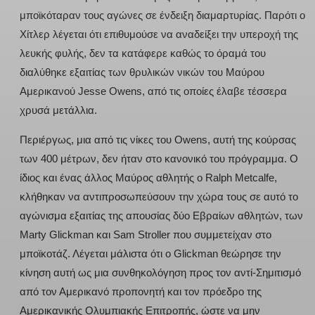
μποϊκόταραν τους αγώνες σε ένδειξη διαμαρτυρίας. Παρότι ο
Χίτλερ λέγεται ότι επιθυμούσε να αναδείξει την υπεροχή της
λευκής φυλής, δεν τα κατάφερε καθώς το όραμά του
διαλύθηκε εξαιτίας των θρυλικών νικών του Μαύρου
Αμερικανού Jesse Owens, από τις οποίες έλαβε τέσσερα
χρυσά μετάλλια.
Περιέργως, μια από τις νίκες του Owens, αυτή της κούρσας
των 400 μέτρων, δεν ήταν στο κανονικό του πρόγραμμα. Ο
ίδιος και ένας άλλος Μαύρος αθλητής ο Ralph Metcalfe,
κλήθηκαν να αντιπροσωπεύσουν την χώρα τους σε αυτό το
αγώνισμα εξαιτίας της απουσίας δύο Εβραίων αθλητών, των
Marty Glickman και Sam Stroller που συμμετείχαν στο
μποϊκοτάζ. Λέγεται μάλιστα ότι ο Glickman θεώρησε την
κίνηση αυτή ως μια συνθηκολόγηση προς τον αντί-Σημιτισμό
από τον Αμερικανό προπονητή και τον πρόεδρο της
Αμερικανικής Ολυμπιακής Επιτροπής, ώστε να μην