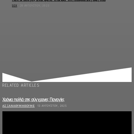
SEX
28 ΑΥΓΟΎΣΤΟΥ, 2025
RELATED ARTICLES
Χρόνια πολλά στις σύγχρονες Παναγίες
ΑΣ ΞΑΝΑΘΥΜΗΘΟΎΜΕ
13 ΑΥΓΟΎΣΤΟΥ, 2025
Πόσο επηρεάζουν τα χρήματα τις ζωές μας;
ΑΣ ΞΑΝΑΘΥΜΗΘΟΎΜΕ
9 ΙΑΝΟΥΑΡΊΟΥ, 2025