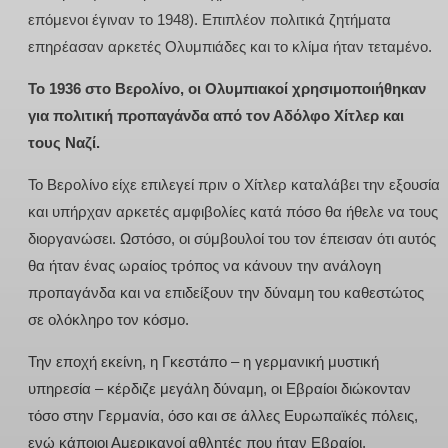
επόμενοι έγιναν το 1948). Επιπλέον πολιτικά ζητήματα
επηρέασαν αρκετές Ολυμπιάδες και το κλίμα ήταν τεταμένο.
Το 1936 στο Βερολίνο, οι Ολυμπιακοί χρησιμοποιήθηκαν
για πολιτική προπαγάνδα από τον Αδόλφο Χίτλερ και
τους Ναζί.
Το Βερολίνο είχε επιλεγεί πριν ο Χίτλερ καταλάβει την εξουσία
και υπήρχαν αρκετές αμφιβολίες κατά πόσο θα ήθελε να τους
διοργανώσει. Ωστόσο, οι σύμβουλοί του τον έπεισαν ότι αυτός
θα ήταν ένας ωραίος τρόπος να κάνουν την ανάλογη
προπαγάνδα και να επιδείξουν την δύναμη του καθεστώτος
σε ολόκληρο τον κόσμο.
Την εποχή εκείνη, η Γκεστάπο – η γερμανική μυστική
υπηρεσία – κέρδιζε μεγάλη δύναμη, οι Εβραίοι διώκονταν
τόσο στην Γερμανία, όσο και σε άλλες Ευρωπαϊκές πόλεις,
ενώ κάποιοι Αμερικανοί αθλητές που ήταν Εβραίοι,