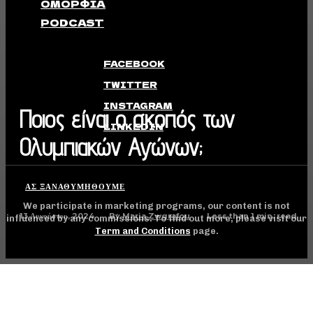
ΟΜΟΡΦΙΆ
PODCAST
FACEBOOK
TWITTER
INSTAGRAM
Ποιος είναι ο σκοπός των
LINKEDIN
Ολυμπιακών Αγώνων;
ΑΣ ΞΑΝΑΘΥΜΗΘΟΎΜΕ
We participate in marketing programs, our content is not
13 Αυγούστου, 2024
Less than 1
min. read
By
Maria Zwgrafou
influenced by any commissions. To find out more, please visit our
Term and Conditions
page.