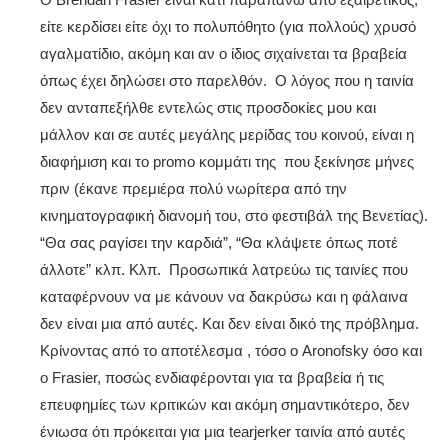
είτε κερδίσει είτε όχι το πολυπόθητο (για πολλούς) χρυσό
αγαλματίδιο, ακόμη και αν ο ίδιος σιχαίνεται τα βραβεία
όπως έχει δηλώσει στο παρελθόν. Ο λόγος που η ταινία
δεν ανταπεξήλθε εντελώς στις προσδοκίες μου και
μάλλον και σε αυτές μεγάλης μερίδας του κοινού, είναι η
διαφήμιση και το promo κομμάτι της που ξεκίνησε μήνες
πριν (έκανε πρεμιέρα πολύ νωρίτερα από την
κινηματογραφική διανομή του, στο φεστιβάλ της Βενετίας).
“Θα σας ραγίσει την καρδιά”, “Θα κλάψετε όπως ποτέ
άλλοτε” κλπ. Κλπ. Προσωπικά λατρεύω τις ταινίες που
καταφέρνουν να με κάνουν να δακρύσω και η φάλαινα
δεν είναι μια από αυτές. Και δεν είναι δικό της πρόβλημα.
Κρίνοντας από το αποτέλεσμα , τόσο ο Aronofsky όσο και
ο Frasier, ποσώς ενδιαφέρονται για τα βραβεία ή τις
επευφημίες των κριτικών και ακόμη σημαντικότερο, δεν
ένιωσα ότι πρόκειται για μια tearjerker ταινία από αυτές