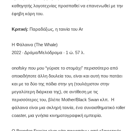
καθηγητής λογοτεχνίας προσπαθεί να επανενωθεί με την
έφηβη κόρη του.
Κριτική:
Παραδόξως, η ταινία του Ar
Η Φάλαινα (The Whale)
2022 ‧ Δράμα/Μελόδραμα ‧ 1 ώ. 57 λ.
onofsky που μου “γύρισε το στομάχι” περισσότερο από
οποιαδήποτε άλλη δουλεία του, είναι και αυτή που πατάει
και με τα δύο της πόδια στην γη (τουλάχιστον στην
μεγαλύτερη διάρκεια της), σε αντίθεση με τις
περισσότερες του, βλέπε Mother/Black Swan κλπ. Η
φάλαινα είναι μια σκληρή ταινία, ένα συναισθηματικό roller
coaster, μια γνήσια κινηματογραφική εμπειρία.
Ο Brendan Frasier είναι κάτι παραπάνω από εξαιρετικός,