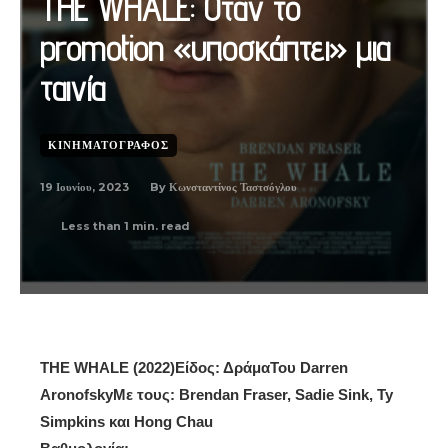
THE WHALE: Όταν το
promotion «υποσκάπτει» μια
ταινία
ΚΙΝΗΜΑΤΟΓΡΆΦΟΣ
19 Ιουνίου, 2023
By
Κωνσταντίνος Ταστσόγλου
Less than 1
min. read
THE WHALE (2022)Είδος: ΔράμαΤου Darren
AronofskyΜε τους: Brendan Fraser, Sadie Sink, Ty
Simpkins και Hong Chau