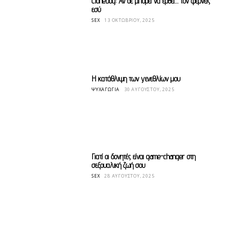
Cloneboy: Αν δε μπορεί να έρθει… τον φέρνεις
εσύ
SEX
13 ΟΚΤΩΒΡΊΟΥ, 2025
Η κατάθλιψη των γενεθλίων μου
ΨΥΧΑΓΩΓΊΑ
30 ΑΥΓΟΎΣΤΟΥ, 2025
Γιατί οι δονητές είναι game-changer στη
σεξουαλική ζωή σου
SEX
28 ΑΥΓΟΎΣΤΟΥ, 2025