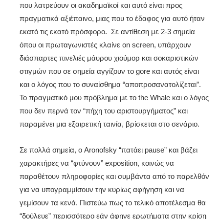
που λατρεύουν οι ακαδημαϊκοί και αυτό είναι προς
πραγματικά αξιέπαινο, μιας που το έδαφος για αυτό ήταν
εκατό τις εκατό πρόσφορο. Σε αντίθεση με 2-3 σημεία
όπου οι πρωταγωνιστές κλαίνε on screen, υπάρχουν
διάσπαρτες πινελιές μάυρου χιούμορ και σοκαριστικών
στιγμών που σε σημεία αγγίζουν το gore και αυτός είναι
και ο λόγος που το συναίσθημα “αποπροσανατολίζεται”.
Το πραγματικό μου πρόβλημα με το the Whale και ο λόγος
που δεν περνά τον “πήχη του αριστουργήματος” και
παραμένει μια εξαιρετική ταινία, βρίσκεται στο σενάριο.
Σε πολλά σημεία, ο Aronofsky “πατάει pause” και βάζει
χαρακτήρες να “φτύνουν” exposition, κοινώς να
παραθέτουν πληροφορίες και συμβάντα από το παρελθόν
για να υπογραμμίσουν την κυρίως αφήγηση και να
γεμίσουν τα κενά. Πιστεύω πως το τελικό αποτέλεσμα θα
“δούλευε” περισσότερο εάν άφηνε ερωτήματα στην κρίση